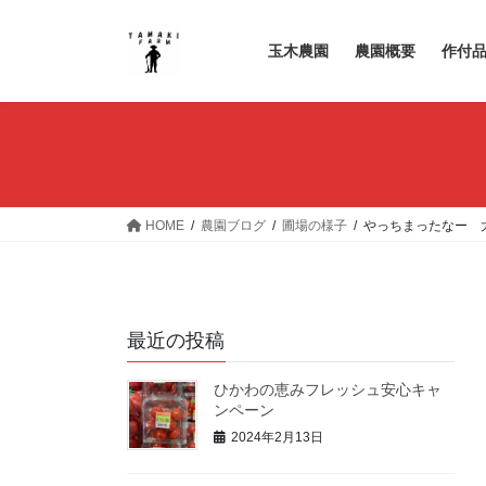
コ
ナ
ン
ビ
玉木農園
農園概要
作付
テ
ゲ
ン
ー
ツ
シ
へ
ョ
ス
ン
キ
に
ッ
移
HOME
農園ブログ
圃場の様子
やっちまったなー 
プ
動
最近の投稿
ひかわの恵みフレッシュ安心キャ
ンペーン
2024年2月13日